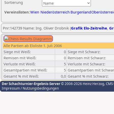
Sortierung
Vereinslisten:
Wien
Niederösterreich
Burgenland
Oberösterrei
Pnr:142739 Name: Ing. Oliver Drobnik (
Grafik Elo-Zeitreihe
,
Gr
Alle Partien ab Eloliste 1. Juli 2006
Siege mit Weiß:
0
Siege mit Schwarz:
Remisen mit Weiß:
0
Remisen mit Schwarz:
Verluste mit Weiß:
5
Verluste mit Schwarz:
Gesamtpartien mit Weiß:
5
Gesamtpartien mit Schwar
Gesamt % mit Weiß:
0,0
Gesamt % mit Schwarz:
Der Schachturnier-Ergebnis-Server
© 2006-2026 Heinz Herzog
, CMS
Impressum / Nutzungsbedingungen