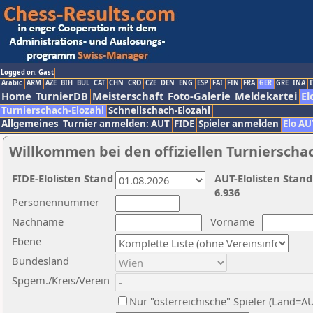
Logged on: Gast
Arabic
ARM
AZE
BIH
BUL
CAT
CHN
CRO
CZE
DEN
ENG
ESP
FAI
FIN
FRA
GER
GRE
INA
I
Home
TurnierDB
Meisterschaft
Foto-Galerie
Meldekartei
El
Turnierschach-Elozahl
Schnellschach-Elozahl
Allgemeines
Turnier anmelden: AUT
FIDE
Spieler anmelden
Elo AU
Willkommen bei den offiziellen Turnierscha
FIDE-Elolisten Stand
AUT-Elolisten Stand
6.936
Personennummer
Nachname
Vorname
Ebene
Bundesland
Spgem./Kreis/Verein
Nur "österreichische" Spieler (Land=A