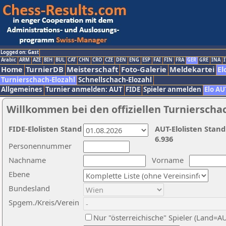
Logged on: Gast
Arabic
ARM
AZE
BIH
BUL
CAT
CHN
CRO
CZE
DEN
ENG
ESP
FAI
FIN
FRA
GER
GRE
INA
I
Home
TurnierDB
Meisterschaft
Foto-Galerie
Meldekartei
El
Turnierschach-Elozahl
Schnellschach-Elozahl
Allgemeines
Turnier anmelden: AUT
FIDE
Spieler anmelden
Elo AU
Willkommen bei den offiziellen Turnierscha
FIDE-Elolisten Stand
AUT-Elolisten Stand
6.936
Personennummer
Nachname
Vorname
Ebene
Bundesland
Spgem./Kreis/Verein
Nur "österreichische" Spieler (Land=A