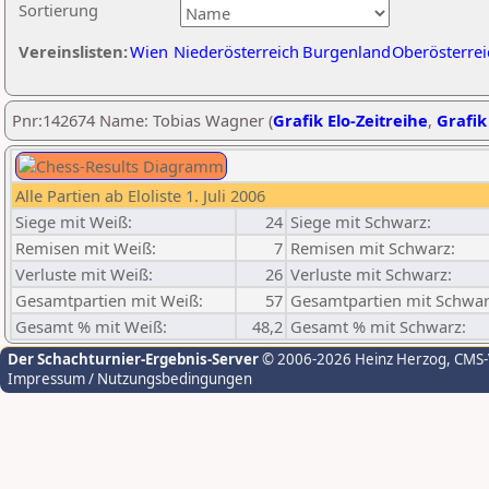
Sortierung
Vereinslisten:
Wien
Niederösterreich
Burgenland
Oberösterrei
Pnr:142674 Name: Tobias Wagner (
Grafik Elo-Zeitreihe
,
Grafik
Alle Partien ab Eloliste 1. Juli 2006
Siege mit Weiß:
24
Siege mit Schwarz:
Remisen mit Weiß:
7
Remisen mit Schwarz:
Verluste mit Weiß:
26
Verluste mit Schwarz:
Gesamtpartien mit Weiß:
57
Gesamtpartien mit Schwar
Gesamt % mit Weiß:
48,2
Gesamt % mit Schwarz:
Der Schachturnier-Ergebnis-Server
© 2006-2026 Heinz Herzog
, CMS
Impressum / Nutzungsbedingungen