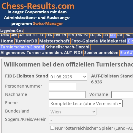
Logged on: Gast
Arabic
ARM
AZE
BIH
BUL
CAT
CHN
CRO
CZE
DEN
ENG
ESP
FAI
FIN
FRA
GER
GRE
INA
I
Home
TurnierDB
Meisterschaft
Foto-Galerie
Meldekartei
El
Turnierschach-Elozahl
Schnellschach-Elozahl
Allgemeines
Turnier anmelden: AUT
FIDE
Spieler anmelden
Elo AU
Willkommen bei den offiziellen Turnierscha
FIDE-Elolisten Stand
AUT-Elolisten Stand
6.936
Personennummer
Nachname
Vorname
Ebene
Bundesland
Spgem./Kreis/Verein
Nur "österreichische" Spieler (Land=A