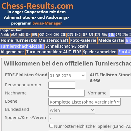
Logged on: Gast
Arabic
ARM
AZE
BIH
BUL
CAT
CHN
CRO
CZE
DEN
ENG
ESP
FAI
FIN
FRA
GER
GRE
INA
I
Home
TurnierDB
Meisterschaft
Foto-Galerie
Meldekartei
El
Turnierschach-Elozahl
Schnellschach-Elozahl
Allgemeines
Turnier anmelden: AUT
FIDE
Spieler anmelden
Elo AU
Willkommen bei den offiziellen Turnierscha
FIDE-Elolisten Stand
AUT-Elolisten Stand
6.936
Personennummer
Nachname
Vorname
Ebene
Bundesland
Spgem./Kreis/Verein
Nur "österreichische" Spieler (Land=A