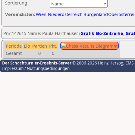
Sortierung
Vereinslisten:
Wien
Niederösterreich
Burgenland
Oberösterrei
Pnr:142615 Name: Paula Harthauser (
Grafik Elo-Zeitreihe
,
Graf
Periode
Elo
Partien
Pkt.
Gesamt
0
0
Der Schachturnier-Ergebnis-Server
© 2006-2026 Heinz Herzog
, CMS
Impressum / Nutzungsbedingungen