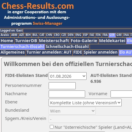
Logged on: Gast
Arabic
ARM
AZE
BIH
BUL
CAT
CHN
CRO
CZE
DEN
ENG
ESP
FAI
FIN
FRA
GER
GRE
INA
I
Home
TurnierDB
Meisterschaft
Foto-Galerie
Meldekartei
El
Turnierschach-Elozahl
Schnellschach-Elozahl
Allgemeines
Turnier anmelden: AUT
FIDE
Spieler anmelden
Elo AU
Willkommen bei den offiziellen Turnierscha
FIDE-Elolisten Stand
AUT-Elolisten Stand
6.936
Personennummer
Nachname
Vorname
Ebene
Bundesland
Spgem./Kreis/Verein
Nur "österreichische" Spieler (Land=A