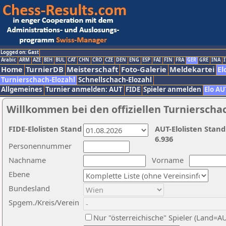
Logged on: Gast
Arabic
ARM
AZE
BIH
BUL
CAT
CHN
CRO
CZE
DEN
ENG
ESP
FAI
FIN
FRA
GER
GRE
INA
I
Home
TurnierDB
Meisterschaft
Foto-Galerie
Meldekartei
El
Turnierschach-Elozahl
Schnellschach-Elozahl
Allgemeines
Turnier anmelden: AUT
FIDE
Spieler anmelden
Elo AU
Willkommen bei den offiziellen Turnierscha
FIDE-Elolisten Stand
AUT-Elolisten Stand
6.936
Personennummer
Nachname
Vorname
Ebene
Bundesland
Spgem./Kreis/Verein
Nur "österreichische" Spieler (Land=A