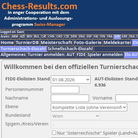
Logged on: Gast
Arabic
ARM
AZE
BIH
BUL
CAT
CHN
CRO
CZE
DEN
ENG
ESP
FAI
FIN
FRA
GER
GRE
INA
I
Home
TurnierDB
Meisterschaft
Foto-Galerie
Meldekartei
El
Turnierschach-Elozahl
Schnellschach-Elozahl
Allgemeines
Turnier anmelden: AUT
FIDE
Spieler anmelden
Elo AU
Willkommen bei den offiziellen Turnierscha
FIDE-Elolisten Stand
AUT-Elolisten Stand
6.936
Personennummer
Nachname
Vorname
Ebene
Bundesland
Spgem./Kreis/Verein
Nur "österreichische" Spieler (Land=A