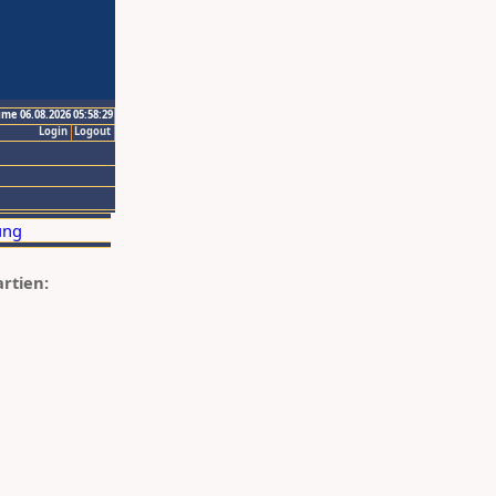
ime 06.08.2026 05:58:29
Login
Logout
artien: