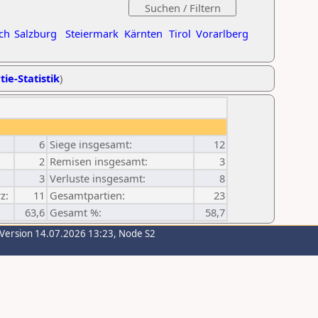
ch
Salzburg
Steiermark
Kärnten
Tirol
Vorarlberg
tie-Statistik
)
6
Siege insgesamt:
12
2
Remisen insgesamt:
3
3
Verluste insgesamt:
8
z:
11
Gesamtpartien:
23
63,6
Gesamt %:
58,7
-Version 14.07.2026 13:23, Node S2