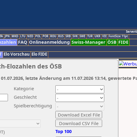
Servert
TA
JPN
MKD
LTU
NED
POL
POR
ROU
RUS
SRB
SVK
SWE
TUR
UKR
VIE
FontSize:11pt
ozahlen
FAQ
Onlineanmeldung
Swiss-Manager
ÖSB
FIDE
T
Elo Vorschau
Elo FIDE
ch-Elozahlen des ÖSB
 01.07.2026, letzte Änderung am 11.07.2026 13:14, gewertete P
Kategorie
Geschlecht
Spielberechtigung
Top 100
UT)