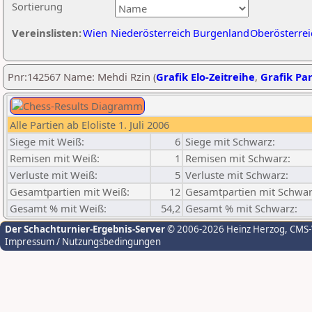
Sortierung
Vereinslisten:
Wien
Niederösterreich
Burgenland
Oberösterrei
Pnr:142567 Name: Mehdi Rzin (
Grafik Elo-Zeitreihe
,
Grafik Par
Alle Partien ab Eloliste 1. Juli 2006
Siege mit Weiß:
6
Siege mit Schwarz:
Remisen mit Weiß:
1
Remisen mit Schwarz:
Verluste mit Weiß:
5
Verluste mit Schwarz:
Gesamtpartien mit Weiß:
12
Gesamtpartien mit Schwar
Gesamt % mit Weiß:
54,2
Gesamt % mit Schwarz:
Der Schachturnier-Ergebnis-Server
© 2006-2026 Heinz Herzog
, CMS
Impressum / Nutzungsbedingungen