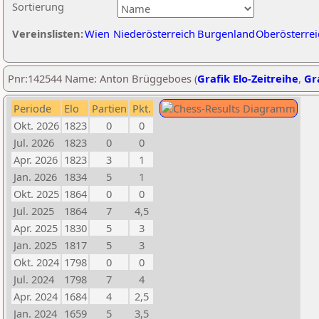
Sortierung
Vereinslisten:
Wien
Niederösterreich
Burgenland
Oberösterrei
Pnr:142544 Name: Anton Brüggeboes (
Grafik Elo-Zeitreihe
,
Gra
Periode
Elo
Partien
Pkt.
Okt. 2026
1823
0
0
Jul. 2026
1823
0
0
Apr. 2026
1823
3
1
Jan. 2026
1834
5
1
Okt. 2025
1864
0
0
Jul. 2025
1864
7
4,5
Apr. 2025
1830
5
3
Jan. 2025
1817
5
3
Okt. 2024
1798
0
0
Jul. 2024
1798
7
4
Apr. 2024
1684
4
2,5
Jan. 2024
1659
5
3,5