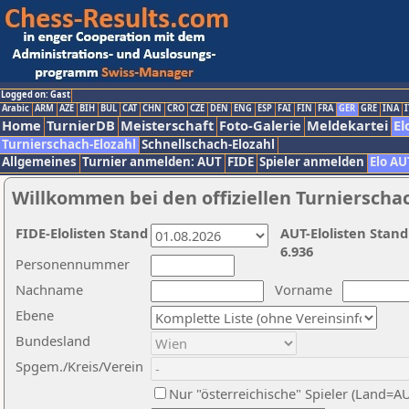
Logged on: Gast
Arabic
ARM
AZE
BIH
BUL
CAT
CHN
CRO
CZE
DEN
ENG
ESP
FAI
FIN
FRA
GER
GRE
INA
I
Home
TurnierDB
Meisterschaft
Foto-Galerie
Meldekartei
El
Turnierschach-Elozahl
Schnellschach-Elozahl
Allgemeines
Turnier anmelden: AUT
FIDE
Spieler anmelden
Elo AU
Willkommen bei den offiziellen Turnierscha
FIDE-Elolisten Stand
AUT-Elolisten Stand
6.936
Personennummer
Nachname
Vorname
Ebene
Bundesland
Spgem./Kreis/Verein
Nur "österreichische" Spieler (Land=A