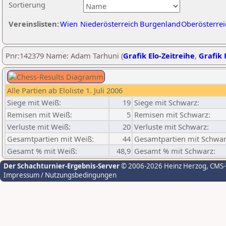
Sortierung
Vereinslisten:
Wien
Niederösterreich
Burgenland
Oberösterrei
Pnr:142379 Name: Adam Tarhuni (
Grafik Elo-Zeitreihe
,
Grafik 
Alle Partien ab Eloliste 1. Juli 2006
Siege mit Weiß:
19
Siege mit Schwarz:
Remisen mit Weiß:
5
Remisen mit Schwarz:
Verluste mit Weiß:
20
Verluste mit Schwarz:
Gesamtpartien mit Weiß:
44
Gesamtpartien mit Schwar
Gesamt % mit Weiß:
48,9
Gesamt % mit Schwarz:
Der Schachturnier-Ergebnis-Server
© 2006-2026 Heinz Herzog
, CMS
Impressum / Nutzungsbedingungen