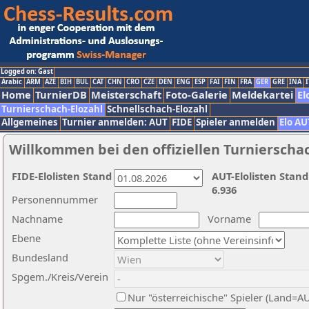
Logged on: Gast
Arabic
ARM
AZE
BIH
BUL
CAT
CHN
CRO
CZE
DEN
ENG
ESP
FAI
FIN
FRA
GER
GRE
INA
I
Home
TurnierDB
Meisterschaft
Foto-Galerie
Meldekartei
El
Turnierschach-Elozahl
Schnellschach-Elozahl
Allgemeines
Turnier anmelden: AUT
FIDE
Spieler anmelden
Elo AU
Willkommen bei den offiziellen Turnierscha
FIDE-Elolisten Stand
AUT-Elolisten Stand
6.936
Personennummer
Nachname
Vorname
Ebene
Bundesland
Spgem./Kreis/Verein
Nur "österreichische" Spieler (Land=A