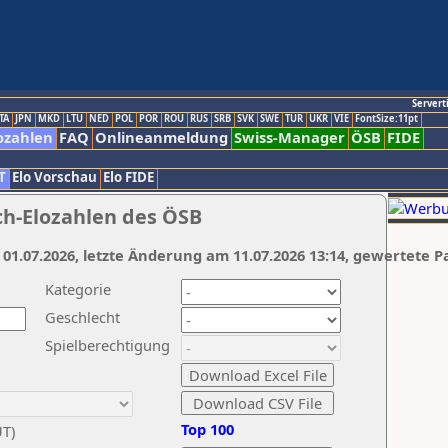
Servert
TA
JPN
MKD
LTU
NED
POL
POR
ROU
RUS
SRB
SVK
SWE
TUR
UKR
VIE
FontSize:11pt
ozahlen
FAQ
Onlineanmeldung
Swiss-Manager
ÖSB
FIDE
T
Elo Vorschau
Elo FIDE
ch-Elozahlen des ÖSB
 01.07.2026, letzte Änderung am 11.07.2026 13:14, gewertete P
Kategorie
Geschlecht
Spielberechtigung
Top 100
UT)