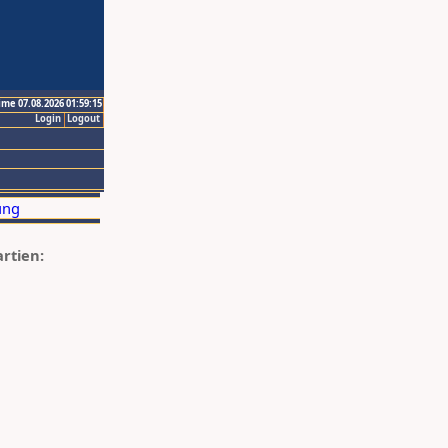
ime 07.08.2026 01:59:15
Login
Logout
artien: