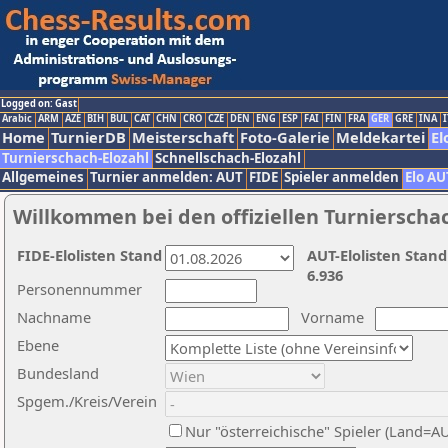
Logged on: Gast
Arabic
ARM
AZE
BIH
BUL
CAT
CHN
CRO
CZE
DEN
ENG
ESP
FAI
FIN
FRA
GER
GRE
INA
I
Home
TurnierDB
Meisterschaft
Foto-Galerie
Meldekartei
El
Turnierschach-Elozahl
Schnellschach-Elozahl
Allgemeines
Turnier anmelden: AUT
FIDE
Spieler anmelden
Elo AU
Willkommen bei den offiziellen Turnierscha
FIDE-Elolisten Stand
AUT-Elolisten Stand
6.936
Personennummer
Nachname
Vorname
Ebene
Bundesland
Spgem./Kreis/Verein
Nur "österreichische" Spieler (Land=A