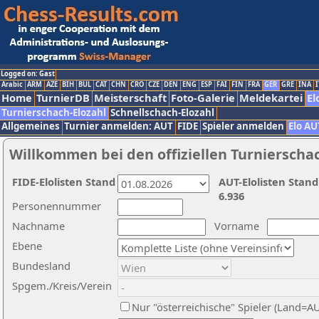
Logged on: Gast
Arabic
ARM
AZE
BIH
BUL
CAT
CHN
CRO
CZE
DEN
ENG
ESP
FAI
FIN
FRA
GER
GRE
INA
I
Home
TurnierDB
Meisterschaft
Foto-Galerie
Meldekartei
El
Turnierschach-Elozahl
Schnellschach-Elozahl
Allgemeines
Turnier anmelden: AUT
FIDE
Spieler anmelden
Elo AU
Willkommen bei den offiziellen Turnierscha
FIDE-Elolisten Stand
AUT-Elolisten Stand
6.936
Personennummer
Nachname
Vorname
Ebene
Bundesland
Spgem./Kreis/Verein
Nur "österreichische" Spieler (Land=A