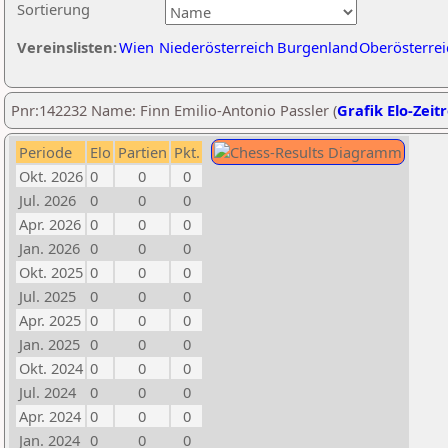
Sortierung
Vereinslisten:
Wien
Niederösterreich
Burgenland
Oberösterrei
Pnr:142232 Name: Finn Emilio-Antonio Passler (
Grafik Elo-Zeit
Periode
Elo
Partien
Pkt.
Okt. 2026
0
0
0
Jul. 2026
0
0
0
Apr. 2026
0
0
0
Jan. 2026
0
0
0
Okt. 2025
0
0
0
Jul. 2025
0
0
0
Apr. 2025
0
0
0
Jan. 2025
0
0
0
Okt. 2024
0
0
0
Jul. 2024
0
0
0
Apr. 2024
0
0
0
Jan. 2024
0
0
0