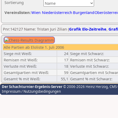
Sortierung
Vereinslisten:
Wien
Niederösterreich
Burgenland
Oberösterrei
Pnr:142127 Name: Tristan Juri Zilian (
Grafik Elo-Zeitreihe
,
Grafi
Alle Partien ab Eloliste 1. Juli 2006
Siege mit Weiß:
24
Siege mit Schwarz:
Remisen mit Weiß:
17
Remisen mit Schwarz:
Verluste mit Weiß:
18
Verluste mit Schwarz:
Gesamtpartien mit Weiß:
59
Gesamtpartien mit Schwar
Gesamt % mit Weiß:
55,1
Gesamt % mit Schwarz:
Der Schachturnier-Ergebnis-Server
© 2006-2026 Heinz Herzog
, CMS
Impressum / Nutzungsbedingungen