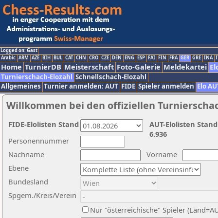
Logged on: Gast
Arabic
ARM
AZE
BIH
BUL
CAT
CHN
CRO
CZE
DEN
ENG
ESP
FAI
FIN
FRA
GER
GRE
INA
I
Home
TurnierDB
Meisterschaft
Foto-Galerie
Meldekartei
El
Turnierschach-Elozahl
Schnellschach-Elozahl
Allgemeines
Turnier anmelden: AUT
FIDE
Spieler anmelden
Elo AU
Willkommen bei den offiziellen Turnierscha
FIDE-Elolisten Stand
AUT-Elolisten Stand
6.936
Personennummer
Nachname
Vorname
Ebene
Bundesland
Spgem./Kreis/Verein
Nur "österreichische" Spieler (Land=A