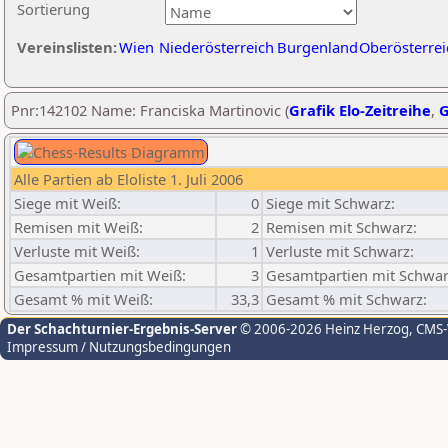
Sortierung
Vereinslisten:
Wien
Niederösterreich
Burgenland
Oberösterrei
Pnr:142102 Name: Franciska Martinovic (
Grafik Elo-Zeitreihe
,
G
Alle Partien ab Eloliste 1. Juli 2006
Siege mit Weiß:
0
Siege mit Schwarz:
Remisen mit Weiß:
2
Remisen mit Schwarz:
Verluste mit Weiß:
1
Verluste mit Schwarz:
Gesamtpartien mit Weiß:
3
Gesamtpartien mit Schwar
Gesamt % mit Weiß:
33,3
Gesamt % mit Schwarz:
Der Schachturnier-Ergebnis-Server
© 2006-2026 Heinz Herzog
, CMS
Impressum / Nutzungsbedingungen