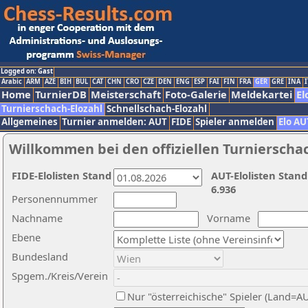
Logged on: Gast
Arabic
ARM
AZE
BIH
BUL
CAT
CHN
CRO
CZE
DEN
ENG
ESP
FAI
FIN
FRA
GER
GRE
INA
I
Home
TurnierDB
Meisterschaft
Foto-Galerie
Meldekartei
El
Turnierschach-Elozahl
Schnellschach-Elozahl
Allgemeines
Turnier anmelden: AUT
FIDE
Spieler anmelden
Elo AU
Willkommen bei den offiziellen Turnierscha
FIDE-Elolisten Stand
AUT-Elolisten Stand
6.936
Personennummer
Nachname
Vorname
Ebene
Bundesland
Spgem./Kreis/Verein
Nur "österreichische" Spieler (Land=A