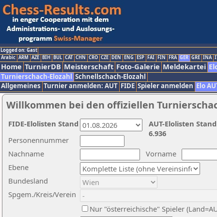
Logged on: Gast
Arabic
ARM
AZE
BIH
BUL
CAT
CHN
CRO
CZE
DEN
ENG
ESP
FAI
FIN
FRA
GER
GRE
INA
I
Home
TurnierDB
Meisterschaft
Foto-Galerie
Meldekartei
El
Turnierschach-Elozahl
Schnellschach-Elozahl
Allgemeines
Turnier anmelden: AUT
FIDE
Spieler anmelden
Elo AU
Willkommen bei den offiziellen Turnierscha
FIDE-Elolisten Stand
AUT-Elolisten Stand
6.936
Personennummer
Nachname
Vorname
Ebene
Bundesland
Spgem./Kreis/Verein
Nur "österreichische" Spieler (Land=A