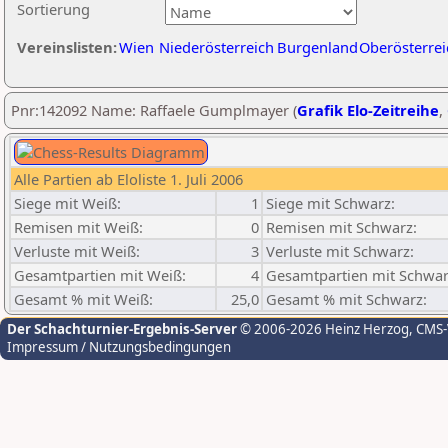
Sortierung
Vereinslisten:
Wien
Niederösterreich
Burgenland
Oberösterrei
Pnr:142092 Name: Raffaele Gumplmayer (
Grafik Elo-Zeitreihe
,
Alle Partien ab Eloliste 1. Juli 2006
Siege mit Weiß:
1
Siege mit Schwarz:
Remisen mit Weiß:
0
Remisen mit Schwarz:
Verluste mit Weiß:
3
Verluste mit Schwarz:
Gesamtpartien mit Weiß:
4
Gesamtpartien mit Schwar
Gesamt % mit Weiß:
25,0
Gesamt % mit Schwarz:
Der Schachturnier-Ergebnis-Server
© 2006-2026 Heinz Herzog
, CMS
Impressum / Nutzungsbedingungen