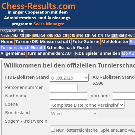
Logged on: Gast
Arabic
ARM
AZE
BIH
BUL
CAT
CHN
CRO
CZE
DEN
ENG
ESP
FAI
FIN
FRA
GER
GRE
INA
I
Home
TurnierDB
Meisterschaft
Foto-Galerie
Meldekartei
El
Turnierschach-Elozahl
Schnellschach-Elozahl
Allgemeines
Turnier anmelden: AUT
FIDE
Spieler anmelden
Elo AU
Willkommen bei den offiziellen Turnierscha
FIDE-Elolisten Stand
AUT-Elolisten Stand
6.936
Personennummer
Nachname
Vorname
Ebene
Bundesland
Spgem./Kreis/Verein
Nur "österreichische" Spieler (Land=A