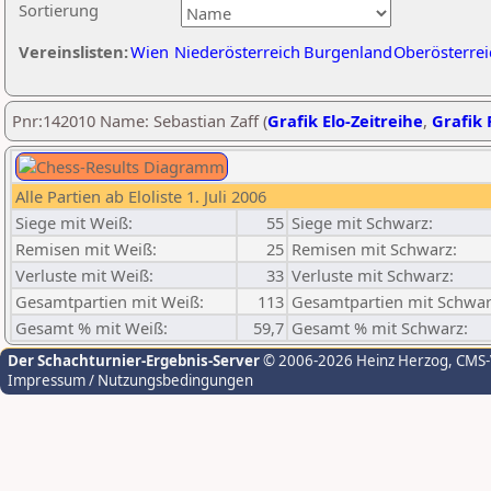
Sortierung
Vereinslisten:
Wien
Niederösterreich
Burgenland
Oberösterrei
Pnr:142010 Name: Sebastian Zaff (
Grafik Elo-Zeitreihe
,
Grafik 
Alle Partien ab Eloliste 1. Juli 2006
Siege mit Weiß:
55
Siege mit Schwarz:
Remisen mit Weiß:
25
Remisen mit Schwarz:
Verluste mit Weiß:
33
Verluste mit Schwarz:
Gesamtpartien mit Weiß:
113
Gesamtpartien mit Schwar
Gesamt % mit Weiß:
59,7
Gesamt % mit Schwarz:
Der Schachturnier-Ergebnis-Server
© 2006-2026 Heinz Herzog
, CMS
Impressum / Nutzungsbedingungen