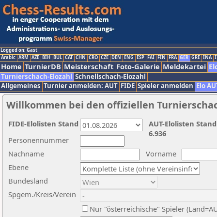
Logged on: Gast
Arabic
ARM
AZE
BIH
BUL
CAT
CHN
CRO
CZE
DEN
ENG
ESP
FAI
FIN
FRA
GER
GRE
INA
I
Home
TurnierDB
Meisterschaft
Foto-Galerie
Meldekartei
El
Turnierschach-Elozahl
Schnellschach-Elozahl
Allgemeines
Turnier anmelden: AUT
FIDE
Spieler anmelden
Elo AU
Willkommen bei den offiziellen Turnierscha
FIDE-Elolisten Stand
AUT-Elolisten Stand
6.936
Personennummer
Nachname
Vorname
Ebene
Bundesland
Spgem./Kreis/Verein
Nur "österreichische" Spieler (Land=A