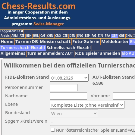
Logged on: Gast
Arabic
ARM
AZE
BIH
BUL
CAT
CHN
CRO
CZE
DEN
ENG
ESP
FAI
FIN
FRA
GER
GRE
INA
I
Home
TurnierDB
Meisterschaft
Foto-Galerie
Meldekartei
El
Turnierschach-Elozahl
Schnellschach-Elozahl
Allgemeines
Turnier anmelden: AUT
FIDE
Spieler anmelden
Elo AU
Willkommen bei den offiziellen Turnierscha
FIDE-Elolisten Stand
AUT-Elolisten Stand
6.936
Personennummer
Nachname
Vorname
Ebene
Bundesland
Spgem./Kreis/Verein
Nur "österreichische" Spieler (Land=A