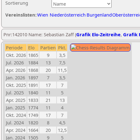
Sortierung
Vereinslisten:
Wien
Niederösterreich
Burgenland
Oberösterrei
Pnr:142010 Name: Sebastian Zaff (
Grafik Elo-Zeitreihe
,
Grafik 
Periode
Elo
Partien
Pkt.
Okt. 2026
1865
9
3,5
Jul. 2026
1884
13
7,5
Apr. 2026
1868
20
11,5
Jan. 2026
1897
7
3,5
Okt. 2025
1891
17
7
Jul. 2025
1840
11
5
Apr. 2025
1833
21
13
Jan. 2025
1774
11
4
Okt. 2024
1749
17
7
Jul. 2024
1820
8
4,5
Apr. 2024
1664
20
12,5
Jan. 2024
1505
9
5