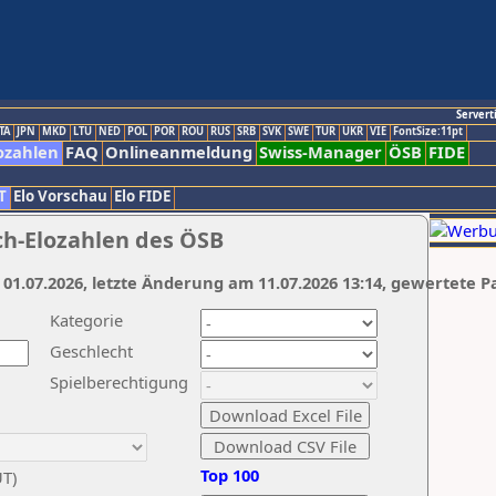
Servert
TA
JPN
MKD
LTU
NED
POL
POR
ROU
RUS
SRB
SVK
SWE
TUR
UKR
VIE
FontSize:11pt
ozahlen
FAQ
Onlineanmeldung
Swiss-Manager
ÖSB
FIDE
T
Elo Vorschau
Elo FIDE
ch-Elozahlen des ÖSB
 01.07.2026, letzte Änderung am 11.07.2026 13:14, gewertete P
Kategorie
Geschlecht
Spielberechtigung
Top 100
UT)