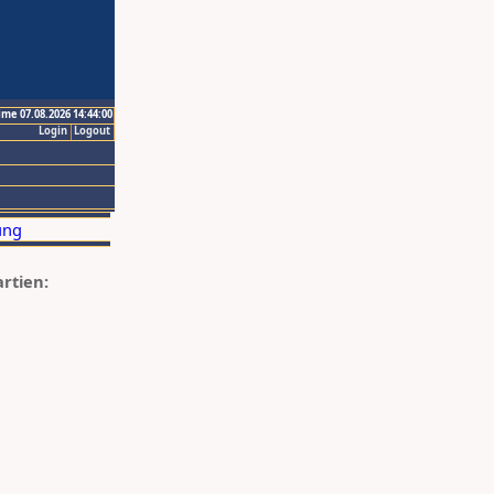
ime 07.08.2026 14:44:00
Login
Logout
artien: