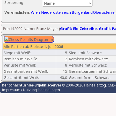
Sortierung
Vereinslisten:
Wien
Niederösterreich
Burgenland
Oberösterrei
Pnr:142002 Name: Franz Mayer (
Grafik Elo-Zeitreihe
,
Grafik Pa
Alle Partien ab Eloliste 1. Juli 2006
Siege mit Weiß:
5
Siege mit Schwarz:
Remisen mit Weiß:
2
Remisen mit Schwarz:
Verluste mit Weiß:
8
Verluste mit Schwarz:
Gesamtpartien mit Weiß:
15
Gesamtpartien mit Schwar
Gesamt % mit Weiß:
40,0
Gesamt % mit Schwarz:
Der Schachturnier-Ergebnis-Server
© 2006-2026 Heinz Herzog
, CMS
Impressum / Nutzungsbedingungen