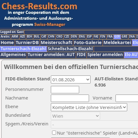
Logged on: Gast
Arabic
ARM
AZE
BIH
BUL
CAT
CHN
CRO
CZE
DEN
ENG
ESP
FAI
FIN
FRA
GER
GRE
INA
I
Home
TurnierDB
Meisterschaft
Foto-Galerie
Meldekartei
El
Turnierschach-Elozahl
Schnellschach-Elozahl
Allgemeines
Turnier anmelden: AUT
FIDE
Spieler anmelden
Elo AU
Willkommen bei den offiziellen Turnierscha
FIDE-Elolisten Stand
AUT-Elolisten Stand
6.936
Personennummer
Nachname
Vorname
Ebene
Bundesland
Spgem./Kreis/Verein
Nur "österreichische" Spieler (Land=A