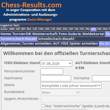
Logged on: Gast
Arabic
ARM
AZE
BIH
BUL
CAT
CHN
CRO
CZE
DEN
ENG
ESP
FAI
FIN
FRA
GER
GRE
INA
I
Home
TurnierDB
Meisterschaft
Foto-Galerie
Meldekartei
El
Turnierschach-Elozahl
Schnellschach-Elozahl
Allgemeines
Turnier anmelden: AUT
FIDE
Spieler anmelden
Elo AU
Willkommen bei den offiziellen Turnierscha
FIDE-Elolisten Stand
AUT-Elolisten Stand
6.936
Personennummer
Nachname
Vorname
Ebene
Bundesland
Spgem./Kreis/Verein
Nur "österreichische" Spieler (Land=A