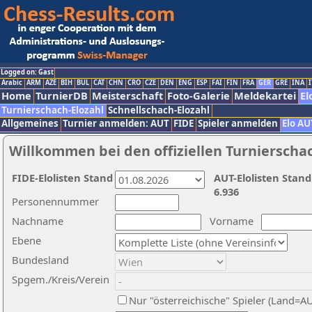
Logged on: Gast
Arabic
ARM
AZE
BIH
BUL
CAT
CHN
CRO
CZE
DEN
ENG
ESP
FAI
FIN
FRA
GER
GRE
INA
I
Home
TurnierDB
Meisterschaft
Foto-Galerie
Meldekartei
El
Turnierschach-Elozahl
Schnellschach-Elozahl
Allgemeines
Turnier anmelden: AUT
FIDE
Spieler anmelden
Elo AU
Willkommen bei den offiziellen Turnierscha
FIDE-Elolisten Stand
AUT-Elolisten Stand
6.936
Personennummer
Nachname
Vorname
Ebene
Bundesland
Spgem./Kreis/Verein
Nur "österreichische" Spieler (Land=A