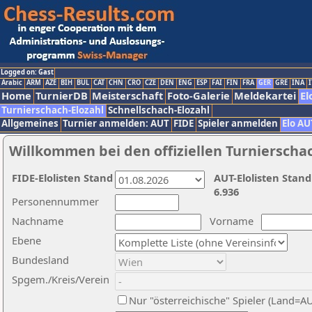
Logged on: Gast
Arabic
ARM
AZE
BIH
BUL
CAT
CHN
CRO
CZE
DEN
ENG
ESP
FAI
FIN
FRA
GER
GRE
INA
I
Home
TurnierDB
Meisterschaft
Foto-Galerie
Meldekartei
El
Turnierschach-Elozahl
Schnellschach-Elozahl
Allgemeines
Turnier anmelden: AUT
FIDE
Spieler anmelden
Elo AU
Willkommen bei den offiziellen Turnierscha
FIDE-Elolisten Stand
AUT-Elolisten Stand
6.936
Personennummer
Nachname
Vorname
Ebene
Bundesland
Spgem./Kreis/Verein
Nur "österreichische" Spieler (Land=A