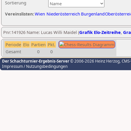
Sortierung
Vereinslisten:
Wien
Niederösterreich
Burgenland
Oberösterrei
Pnr:141926 Name: Lucas Willi Maidel (
Grafik Elo-Zeitreihe
,
Gra
Periode
Elo
Partien
Pkt.
Gesamt
0
0
Der Schachturnier-Ergebnis-Server
© 2006-2026 Heinz Herzog
, CMS
Impressum / Nutzungsbedingungen