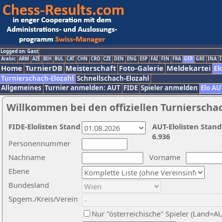
Logged on: Gast
Arabic
ARM
AZE
BIH
BUL
CAT
CHN
CRO
CZE
DEN
ENG
ESP
FAI
FIN
FRA
GER
GRE
INA
I
Home
TurnierDB
Meisterschaft
Foto-Galerie
Meldekartei
El
Turnierschach-Elozahl
Schnellschach-Elozahl
Allgemeines
Turnier anmelden: AUT
FIDE
Spieler anmelden
Elo AU
Willkommen bei den offiziellen Turnierscha
FIDE-Elolisten Stand
AUT-Elolisten Stand
6.936
Personennummer
Nachname
Vorname
Ebene
Bundesland
Spgem./Kreis/Verein
Nur "österreichische" Spieler (Land=A