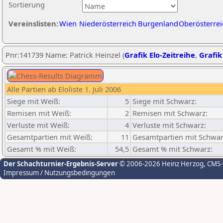
Sortierung
Vereinslisten:
Wien
Niederösterreich
Burgenland
Oberösterrei
Pnr:141739 Name: Patrick Heinzel (
Grafik Elo-Zeitreihe
,
Grafik
Alle Partien ab Eloliste 1. Juli 2006
Siege mit Weiß:
5
Siege mit Schwarz:
Remisen mit Weiß:
2
Remisen mit Schwarz:
Verluste mit Weiß:
4
Verluste mit Schwarz:
Gesamtpartien mit Weiß:
11
Gesamtpartien mit Schwar
Gesamt % mit Weiß:
54,5
Gesamt % mit Schwarz:
Der Schachturnier-Ergebnis-Server
© 2006-2026 Heinz Herzog
, CMS
Impressum / Nutzungsbedingungen