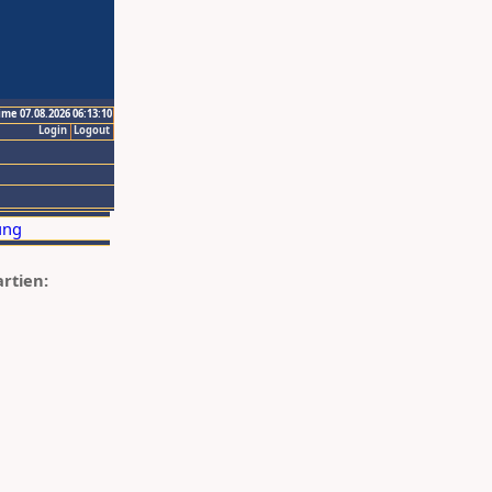
ime 07.08.2026 06:13:10
Login
Logout
artien: