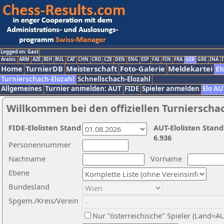
Logged on: Gast
Arabic
ARM
AZE
BIH
BUL
CAT
CHN
CRO
CZE
DEN
ENG
ESP
FAI
FIN
FRA
GER
GRE
INA
I
Home
TurnierDB
Meisterschaft
Foto-Galerie
Meldekartei
El
Turnierschach-Elozahl
Schnellschach-Elozahl
Allgemeines
Turnier anmelden: AUT
FIDE
Spieler anmelden
Elo AU
Willkommen bei den offiziellen Turnierscha
FIDE-Elolisten Stand
AUT-Elolisten Stand
6.936
Personennummer
Nachname
Vorname
Ebene
Bundesland
Spgem./Kreis/Verein
Nur "österreichische" Spieler (Land=A