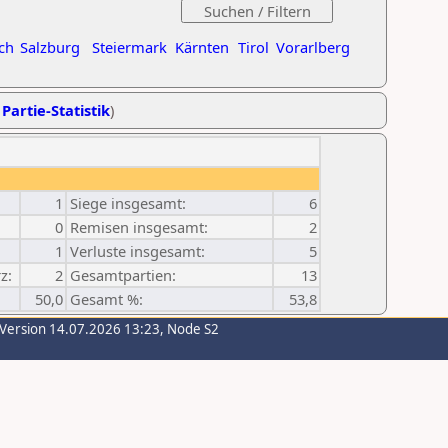
ch
Salzburg
Steiermark
Kärnten
Tirol
Vorarlberg
 Partie-Statistik
)
1
Siege insgesamt:
6
0
Remisen insgesamt:
2
1
Verluste insgesamt:
5
z:
2
Gesamtpartien:
13
50,0
Gesamt %:
53,8
-Version 14.07.2026 13:23, Node S2