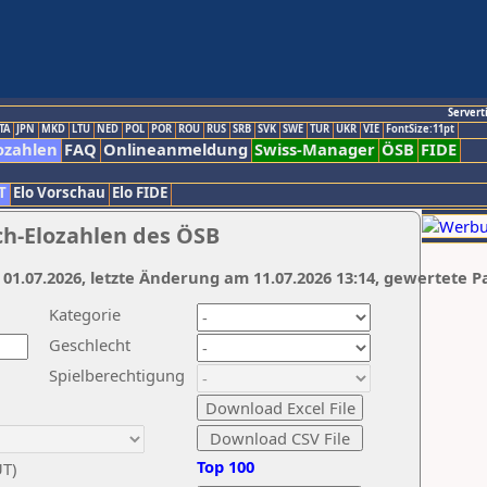
Servert
TA
JPN
MKD
LTU
NED
POL
POR
ROU
RUS
SRB
SVK
SWE
TUR
UKR
VIE
FontSize:11pt
ozahlen
FAQ
Onlineanmeldung
Swiss-Manager
ÖSB
FIDE
T
Elo Vorschau
Elo FIDE
ch-Elozahlen des ÖSB
 01.07.2026, letzte Änderung am 11.07.2026 13:14, gewertete P
Kategorie
Geschlecht
Spielberechtigung
Top 100
UT)