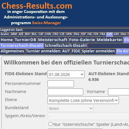
Logged on: Gast
Arabic
ARM
AZE
BIH
BUL
CAT
CHN
CRO
CZE
DEN
ENG
ESP
FAI
FIN
FRA
GER
GRE
INA
I
Home
TurnierDB
Meisterschaft
Foto-Galerie
Meldekartei
El
Turnierschach-Elozahl
Schnellschach-Elozahl
Allgemeines
Turnier anmelden: AUT
FIDE
Spieler anmelden
Elo AU
Willkommen bei den offiziellen Turnierscha
FIDE-Elolisten Stand
AUT-Elolisten Stand
6.936
Personennummer
Nachname
Vorname
Ebene
Bundesland
Spgem./Kreis/Verein
Nur "österreichische" Spieler (Land=A