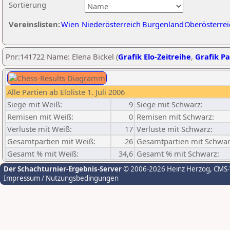
Sortierung
Vereinslisten:
Wien
Niederösterreich
Burgenland
Oberösterrei
Pnr:141722 Name: Elena Bickel (
Grafik Elo-Zeitreihe
,
Grafik Pa
Alle Partien ab Eloliste 1. Juli 2006
Siege mit Weiß:
9
Siege mit Schwarz:
Remisen mit Weiß:
0
Remisen mit Schwarz:
Verluste mit Weiß:
17
Verluste mit Schwarz:
Gesamtpartien mit Weiß:
26
Gesamtpartien mit Schwar
Gesamt % mit Weiß:
34,6
Gesamt % mit Schwarz:
Der Schachturnier-Ergebnis-Server
© 2006-2026 Heinz Herzog
, CMS
Impressum / Nutzungsbedingungen