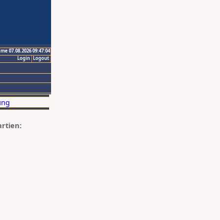
ime 07.08.2026 09:47:04
Login
Logout
artien: