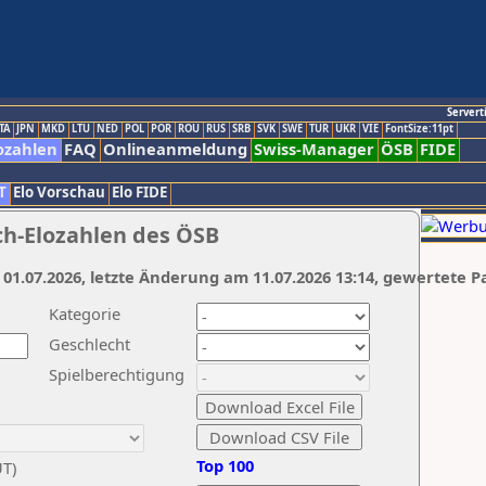
Servert
TA
JPN
MKD
LTU
NED
POL
POR
ROU
RUS
SRB
SVK
SWE
TUR
UKR
VIE
FontSize:11pt
ozahlen
FAQ
Onlineanmeldung
Swiss-Manager
ÖSB
FIDE
T
Elo Vorschau
Elo FIDE
ch-Elozahlen des ÖSB
 01.07.2026, letzte Änderung am 11.07.2026 13:14, gewertete P
Kategorie
Geschlecht
Spielberechtigung
Top 100
UT)