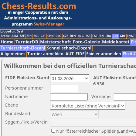
Logged on: Gast
Arabic
ARM
AZE
BIH
BUL
CAT
CHN
CRO
CZE
DEN
ENG
ESP
FAI
FIN
FRA
GER
GRE
INA
I
Home
TurnierDB
Meisterschaft
Foto-Galerie
Meldekartei
El
Turnierschach-Elozahl
Schnellschach-Elozahl
Allgemeines
Turnier anmelden: AUT
FIDE
Spieler anmelden
Elo AU
Willkommen bei den offiziellen Turnierscha
FIDE-Elolisten Stand
AUT-Elolisten Stand
6.936
Personennummer
Nachname
Vorname
Ebene
Bundesland
Spgem./Kreis/Verein
Nur "österreichische" Spieler (Land=A