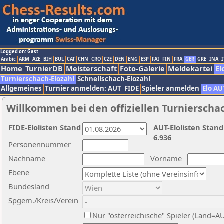
Logged on: Gast
Arabic
ARM
AZE
BIH
BUL
CAT
CHN
CRO
CZE
DEN
ENG
ESP
FAI
FIN
FRA
GER
GRE
INA
I
Home
TurnierDB
Meisterschaft
Foto-Galerie
Meldekartei
El
Turnierschach-Elozahl
Schnellschach-Elozahl
Allgemeines
Turnier anmelden: AUT
FIDE
Spieler anmelden
Elo AU
Willkommen bei den offiziellen Turnierscha
FIDE-Elolisten Stand
AUT-Elolisten Stand
6.936
Personennummer
Nachname
Vorname
Ebene
Bundesland
Spgem./Kreis/Verein
Nur "österreichische" Spieler (Land=A