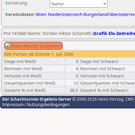
Sortierung
Vereinslisten:
Wien
Niederösterreich
Burgenland
Oberösterrei
Pnr:141660 Name: Torsten Viktor Schoroth (
Grafik Elo-Zeitreih
Alle Partien ab Eloliste 1. Juli 2006
Siege mit Weiß:
3
Siege mit Schwarz:
Remisen mit Weiß:
4
Remisen mit Schwarz:
Verluste mit Weiß:
6
Verluste mit Schwarz:
Gesamtpartien mit Weiß:
13
Gesamtpartien mit Schwar
Gesamt % mit Weiß:
38,5
Gesamt % mit Schwarz:
Der Schachturnier-Ergebnis-Server
© 2006-2026 Heinz Herzog
, CMS
Impressum / Nutzungsbedingungen