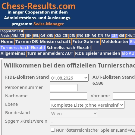
Logged on: Gast
Arabic
ARM
AZE
BIH
BUL
CAT
CHN
CRO
CZE
DEN
ENG
ESP
FAI
FIN
FRA
GER
GRE
INA
I
Home
TurnierDB
Meisterschaft
Foto-Galerie
Meldekartei
El
Turnierschach-Elozahl
Schnellschach-Elozahl
Allgemeines
Turnier anmelden: AUT
FIDE
Spieler anmelden
Elo AU
Willkommen bei den offiziellen Turnierscha
FIDE-Elolisten Stand
AUT-Elolisten Stand
6.936
Personennummer
Nachname
Vorname
Ebene
Bundesland
Spgem./Kreis/Verein
Nur "österreichische" Spieler (Land=A