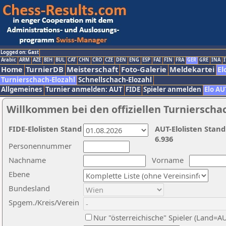
Logged on: Gast
Arabic
ARM
AZE
BIH
BUL
CAT
CHN
CRO
CZE
DEN
ENG
ESP
FAI
FIN
FRA
GER
GRE
INA
I
Home
TurnierDB
Meisterschaft
Foto-Galerie
Meldekartei
El
Turnierschach-Elozahl
Schnellschach-Elozahl
Allgemeines
Turnier anmelden: AUT
FIDE
Spieler anmelden
Elo AU
Willkommen bei den offiziellen Turnierscha
FIDE-Elolisten Stand
AUT-Elolisten Stand
6.936
Personennummer
Nachname
Vorname
Ebene
Bundesland
Spgem./Kreis/Verein
Nur "österreichische" Spieler (Land=A