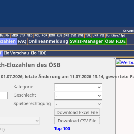
Servert
TA
JPN
MKD
LTU
NED
POL
POR
ROU
RUS
SRB
SVK
SWE
TUR
UKR
VIE
FontSize:11pt
ozahlen
FAQ
Onlineanmeldung
Swiss-Manager
ÖSB
FIDE
T
Elo Vorschau
Elo FIDE
ch-Elozahlen des ÖSB
 01.07.2026, letzte Änderung am 11.07.2026 13:14, gewertete P
Kategorie
Geschlecht
Spielberechtigung
Top 100
UT)