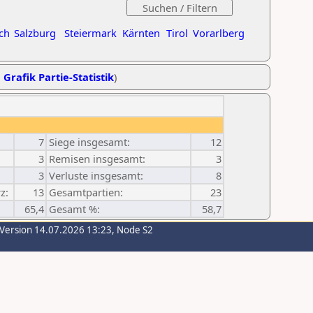
ch
Salzburg
Steiermark
Kärnten
Tirol
Vorarlberg
,
Grafik Partie-Statistik
)
7
Siege insgesamt:
12
3
Remisen insgesamt:
3
3
Verluste insgesamt:
8
z:
13
Gesamtpartien:
23
65,4
Gesamt %:
58,7
-Version 14.07.2026 13:23, Node S2