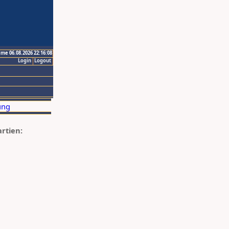
ime 06.08.2026 22:16:08
Login
Logout
artien: