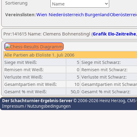
Sortierung
Vereinslisten:
Wien
Niederösterreich
Burgenland
Oberösterrei
Pnr:141615 Name: Clemens Bohnenstingl (
Grafik Elo-Zeitreihe
Alle Partien ab Eloliste 1. Juli 2006
Siege mit Weiß:
5
Siege mit Schwarz:
Remisen mit Weiß:
0
Remisen mit Schwarz:
Verluste mit Weiß:
5
Verluste mit Schwarz:
Gesamtpartien mit Weiß:
10
Gesamtpartien mit Schwar
Gesamt % mit Weiß:
50,0
Gesamt % mit Schwarz:
Der Schachturnier-Ergebnis-Server
© 2006-2026 Heinz Herzog
, CMS
Impressum / Nutzungsbedingungen