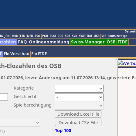
Servert
TA
JPN
MKD
LTU
NED
POL
POR
ROU
RUS
SRB
SVK
SWE
TUR
UKR
VIE
FontSize:11pt
ozahlen
FAQ
Onlineanmeldung
Swiss-Manager
ÖSB
FIDE
T
Elo Vorschau
Elo FIDE
ch-Elozahlen des ÖSB
 01.07.2026, letzte Änderung am 11.07.2026 13:14, gewertete P
Kategorie
Geschlecht
Spielberechtigung
Top 100
UT)