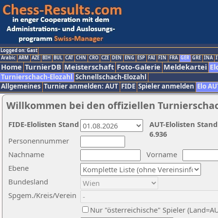
Logged on: Gast
Arabic
ARM
AZE
BIH
BUL
CAT
CHN
CRO
CZE
DEN
ENG
ESP
FAI
FIN
FRA
GER
GRE
INA
I
Home
TurnierDB
Meisterschaft
Foto-Galerie
Meldekartei
El
Turnierschach-Elozahl
Schnellschach-Elozahl
Allgemeines
Turnier anmelden: AUT
FIDE
Spieler anmelden
Elo AU
Willkommen bei den offiziellen Turnierscha
FIDE-Elolisten Stand
AUT-Elolisten Stand
6.936
Personennummer
Nachname
Vorname
Ebene
Bundesland
Spgem./Kreis/Verein
Nur "österreichische" Spieler (Land=A