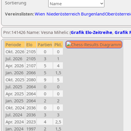
Sortierung
Vereinslisten:
Wien
Niederösterreich
Burgenland
Oberösterrei
Pnr:141426 Name: Vesna Mihelic (
Grafik Elo-Zeitreihe
,
Grafik P
Periode
Elo
Partien
Pkt.
Okt. 2026
2105
0
0
Jul. 2026
2105
3
1
Apr. 2026
2107
5
4
Jan. 2026
2066
5
1,5
Okt. 2025
2080
9
5
Jul. 2025
2064
0
0
Apr. 2025
2064
0
0
Jan. 2025
2064
2
2
Okt. 2024
2036
0
0
Jul. 2024
2036
3
3
Apr. 2024
2023
4
2,5
Jan. 2024
1997
2
1,5