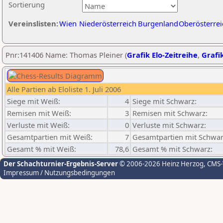
Sortierung
Vereinslisten:
Wien
Niederösterreich
Burgenland
Oberösterrei
Pnr:141406 Name: Thomas Pleiner (
Grafik Elo-Zeitreihe
,
Grafik
Alle Partien ab Eloliste 1. Juli 2006
Siege mit Weiß:
4
Siege mit Schwarz:
Remisen mit Weiß:
3
Remisen mit Schwarz:
Verluste mit Weiß:
0
Verluste mit Schwarz:
Gesamtpartien mit Weiß:
7
Gesamtpartien mit Schwar
Gesamt % mit Weiß:
78,6
Gesamt % mit Schwarz:
Der Schachturnier-Ergebnis-Server
© 2006-2026 Heinz Herzog
, CMS
Impressum / Nutzungsbedingungen