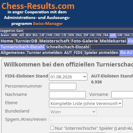
Logged on: Gast
Arabic
ARM
AZE
BIH
BUL
CAT
CHN
CRO
CZE
DEN
ENG
ESP
FAI
FIN
FRA
GER
GRE
INA
I
Home
TurnierDB
Meisterschaft
Foto-Galerie
Meldekartei
El
Turnierschach-Elozahl
Schnellschach-Elozahl
Allgemeines
Turnier anmelden: AUT
FIDE
Spieler anmelden
Elo AU
Willkommen bei den offiziellen Turnierscha
FIDE-Elolisten Stand
AUT-Elolisten Stand
6.936
Personennummer
Nachname
Vorname
Ebene
Bundesland
Spgem./Kreis/Verein
Nur "österreichische" Spieler (Land=A