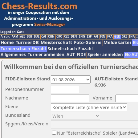
Logged on: Gast
Arabic
ARM
AZE
BIH
BUL
CAT
CHN
CRO
CZE
DEN
ENG
ESP
FAI
FIN
FRA
GER
GRE
INA
I
Home
TurnierDB
Meisterschaft
Foto-Galerie
Meldekartei
El
Turnierschach-Elozahl
Schnellschach-Elozahl
Allgemeines
Turnier anmelden: AUT
FIDE
Spieler anmelden
Elo AU
Willkommen bei den offiziellen Turnierscha
FIDE-Elolisten Stand
AUT-Elolisten Stand
6.936
Personennummer
Nachname
Vorname
Ebene
Bundesland
Spgem./Kreis/Verein
Nur "österreichische" Spieler (Land=A