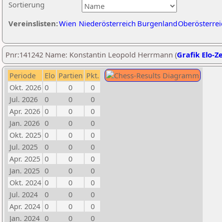
Sortierung
Vereinslisten:
Wien
Niederösterreich
Burgenland
Oberösterrei
Pnr:141242 Name: Konstantin Leopold Herrmann (
Grafik Elo-Z
Periode
Elo
Partien
Pkt.
Okt. 2026
0
0
0
Jul. 2026
0
0
0
Apr. 2026
0
0
0
Jan. 2026
0
0
0
Okt. 2025
0
0
0
Jul. 2025
0
0
0
Apr. 2025
0
0
0
Jan. 2025
0
0
0
Okt. 2024
0
0
0
Jul. 2024
0
0
0
Apr. 2024
0
0
0
Jan. 2024
0
0
0