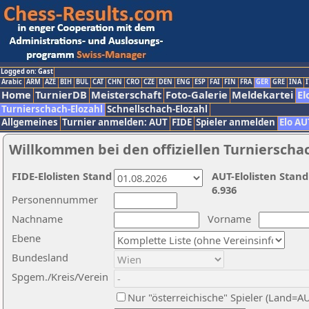
Logged on: Gast
Arabic
ARM
AZE
BIH
BUL
CAT
CHN
CRO
CZE
DEN
ENG
ESP
FAI
FIN
FRA
GER
GRE
INA
I
Home
TurnierDB
Meisterschaft
Foto-Galerie
Meldekartei
El
Turnierschach-Elozahl
Schnellschach-Elozahl
Allgemeines
Turnier anmelden: AUT
FIDE
Spieler anmelden
Elo AU
Willkommen bei den offiziellen Turnierscha
FIDE-Elolisten Stand
AUT-Elolisten Stand
6.936
Personennummer
Nachname
Vorname
Ebene
Bundesland
Spgem./Kreis/Verein
Nur "österreichische" Spieler (Land=A