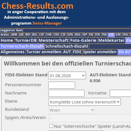
Logged on: Gast
Arabic
ARM
AZE
BIH
BUL
CAT
CHN
CRO
CZE
DEN
ENG
ESP
FAI
FIN
FRA
GER
GRE
INA
I
Home
TurnierDB
Meisterschaft
Foto-Galerie
Meldekartei
El
Turnierschach-Elozahl
Schnellschach-Elozahl
Allgemeines
Turnier anmelden: AUT
FIDE
Spieler anmelden
Elo AU
Willkommen bei den offiziellen Turnierscha
FIDE-Elolisten Stand
AUT-Elolisten Stand
6.936
Personennummer
Nachname
Vorname
Ebene
Bundesland
Spgem./Kreis/Verein
Nur "österreichische" Spieler (Land=A