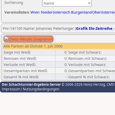
Sortierung
Vereinslisten:
Wien
Niederösterreich
Burgenland
Oberösterrei
Pnr:141105 Name: Johannes Peterlunger (
Grafik Elo-Zeitreihe
,
Alle Partien ab Eloliste 1. Juli 2006
Siege mit Weiß:
0
Siege mit Schwarz:
Remisen mit Weiß:
0
Remisen mit Schwarz:
Verluste mit Weiß:
0
Verluste mit Schwarz:
Gesamtpartien mit Weiß:
0
Gesamtpartien mit Schwar
Gesamt % mit Weiß:
-
Gesamt % mit Schwarz:
Der Schachturnier-Ergebnis-Server
© 2006-2026 Heinz Herzog
, CMS
Impressum / Nutzungsbedingungen