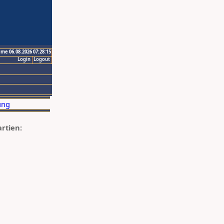
ime 06.08.2026 07:28:15
Login
Logout
artien: