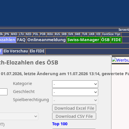
Servert
TA
JPN
MKD
LTU
NED
POL
POR
ROU
RUS
SRB
SVK
SWE
TUR
UKR
VIE
FontSize:11pt
ozahlen
FAQ
Onlineanmeldung
Swiss-Manager
ÖSB
FIDE
T
Elo Vorschau
Elo FIDE
ch-Elozahlen des ÖSB
 01.07.2026, letzte Änderung am 11.07.2026 13:14, gewertete P
Kategorie
Geschlecht
Spielberechtigung
Top 100
UT)