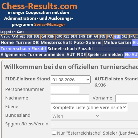
Logged on: Gast
Arabic
ARM
AZE
BIH
BUL
CAT
CHN
CRO
CZE
DEN
ENG
ESP
FAI
FIN
FRA
GER
GRE
INA
I
Home
TurnierDB
Meisterschaft
Foto-Galerie
Meldekartei
El
Turnierschach-Elozahl
Schnellschach-Elozahl
Allgemeines
Turnier anmelden: AUT
FIDE
Spieler anmelden
Elo AU
Willkommen bei den offiziellen Turnierscha
FIDE-Elolisten Stand
AUT-Elolisten Stand
6.936
Personennummer
Nachname
Vorname
Ebene
Bundesland
Spgem./Kreis/Verein
Nur "österreichische" Spieler (Land=A