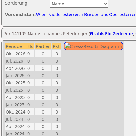
Sortierung
Vereinslisten:
Wien
Niederösterreich
Burgenland
Oberösterrei
Pnr:141105 Name: Johannes Peterlunger (
Grafik Elo-Zeitreihe
,
Periode
Elo
Partien
Pkt.
Okt. 2026
0
0
0
Jul. 2026
0
0
0
Apr. 2026
0
0
0
Jan. 2026
0
0
0
Okt. 2025
0
0
0
Jul. 2025
0
0
0
Apr. 2025
0
0
0
Jan. 2025
0
0
0
Okt. 2024
0
0
0
Jul. 2024
0
0
0
Apr. 2024
0
0
0
Jan. 2024
0
0
0