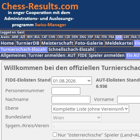
Logged on: Gast
Arabic
ARM
AZE
BIH
BUL
CAT
CHN
CRO
CZE
DEN
ENG
ESP
FAI
FIN
FRA
GER
GRE
INA
I
Home
TurnierDB
Meisterschaft
Foto-Galerie
Meldekartei
El
Turnierschach-Elozahl
Schnellschach-Elozahl
Allgemeines
Turnier anmelden: AUT
FIDE
Spieler anmelden
Elo AU
Willkommen bei den offiziellen Turnierscha
FIDE-Elolisten Stand
AUT-Elolisten Stand
6.936
Personennummer
Nachname
Vorname
Ebene
Bundesland
Spgem./Kreis/Verein
Nur "österreichische" Spieler (Land=A