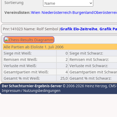
Sortierung
Vereinslisten:
Wien
Niederösterreich
Burgenland
Oberösterrei
Pnr:141023 Name: Rolf Sembol (
Grafik Elo-Zeitreihe
,
Grafik Pa
Alle Partien ab Eloliste 1. Juli 2006
Siege mit Weiß:
0
Siege mit Schwarz:
Remisen mit Weiß:
2
Remisen mit Schwarz:
Verluste mit Weiß:
2
Verluste mit Schwarz:
Gesamtpartien mit Weiß:
4
Gesamtpartien mit Schwar
Gesamt % mit Weiß:
25,0
Gesamt % mit Schwarz:
Der Schachturnier-Ergebnis-Server
© 2006-2026 Heinz Herzog
, CMS
Impressum / Nutzungsbedingungen