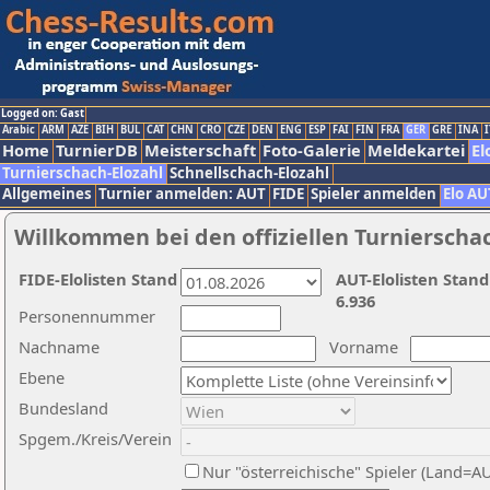
Logged on: Gast
Arabic
ARM
AZE
BIH
BUL
CAT
CHN
CRO
CZE
DEN
ENG
ESP
FAI
FIN
FRA
GER
GRE
INA
I
Home
TurnierDB
Meisterschaft
Foto-Galerie
Meldekartei
El
Turnierschach-Elozahl
Schnellschach-Elozahl
Allgemeines
Turnier anmelden: AUT
FIDE
Spieler anmelden
Elo AU
Willkommen bei den offiziellen Turnierscha
FIDE-Elolisten Stand
AUT-Elolisten Stand
6.936
Personennummer
Nachname
Vorname
Ebene
Bundesland
Spgem./Kreis/Verein
Nur "österreichische" Spieler (Land=A