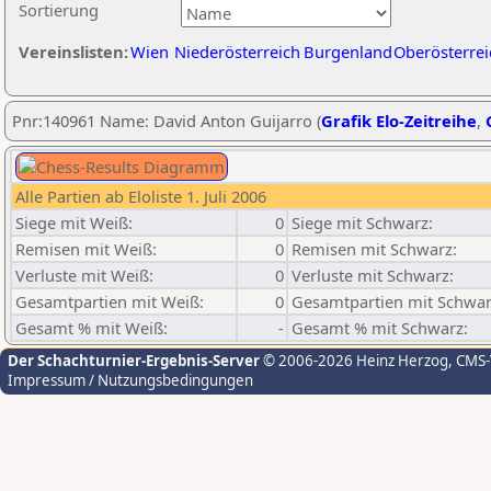
Sortierung
Vereinslisten:
Wien
Niederösterreich
Burgenland
Oberösterrei
Pnr:140961 Name: David Anton Guijarro (
Grafik Elo-Zeitreihe
,
Alle Partien ab Eloliste 1. Juli 2006
Siege mit Weiß:
0
Siege mit Schwarz:
Remisen mit Weiß:
0
Remisen mit Schwarz:
Verluste mit Weiß:
0
Verluste mit Schwarz:
Gesamtpartien mit Weiß:
0
Gesamtpartien mit Schwar
Gesamt % mit Weiß:
-
Gesamt % mit Schwarz:
Der Schachturnier-Ergebnis-Server
© 2006-2026 Heinz Herzog
, CMS
Impressum / Nutzungsbedingungen