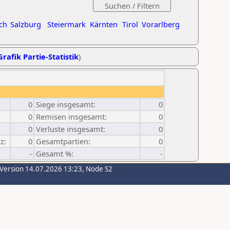
ch
Salzburg
Steiermark
Kärnten
Tirol
Vorarlberg
Grafik Partie-Statistik
)
0
Siege insgesamt:
0
0
Remisen insgesamt:
0
0
Verluste insgesamt:
0
z:
0
Gesamtpartien:
0
-
Gesamt %:
-
-Version 14.07.2026 13:23, Node S2