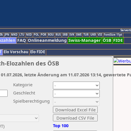
Servert
TA
JPN
MKD
LTU
NED
POL
POR
ROU
RUS
SRB
SVK
SWE
TUR
UKR
VIE
FontSize:11pt
ozahlen
FAQ
Onlineanmeldung
Swiss-Manager
ÖSB
FIDE
T
Elo Vorschau
Elo FIDE
ch-Elozahlen des ÖSB
 01.07.2026, letzte Änderung am 11.07.2026 13:14, gewertete P
Kategorie
Geschlecht
Spielberechtigung
Top 100
UT)