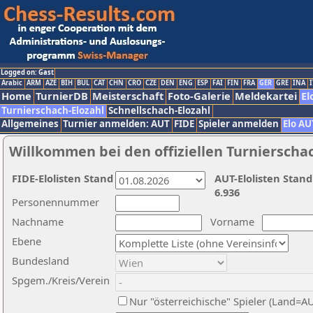
Logged on: Gast
Arabic
ARM
AZE
BIH
BUL
CAT
CHN
CRO
CZE
DEN
ENG
ESP
FAI
FIN
FRA
GER
GRE
INA
I
Home
TurnierDB
Meisterschaft
Foto-Galerie
Meldekartei
El
Turnierschach-Elozahl
Schnellschach-Elozahl
Allgemeines
Turnier anmelden: AUT
FIDE
Spieler anmelden
Elo AU
Willkommen bei den offiziellen Turnierscha
FIDE-Elolisten Stand
AUT-Elolisten Stand
6.936
Personennummer
Nachname
Vorname
Ebene
Bundesland
Spgem./Kreis/Verein
Nur "österreichische" Spieler (Land=A