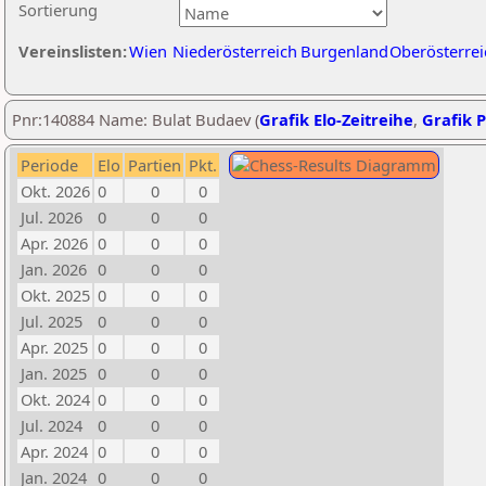
Sortierung
Vereinslisten:
Wien
Niederösterreich
Burgenland
Oberösterrei
Pnr:140884 Name: Bulat Budaev (
Grafik Elo-Zeitreihe
,
Grafik P
Periode
Elo
Partien
Pkt.
Okt. 2026
0
0
0
Jul. 2026
0
0
0
Apr. 2026
0
0
0
Jan. 2026
0
0
0
Okt. 2025
0
0
0
Jul. 2025
0
0
0
Apr. 2025
0
0
0
Jan. 2025
0
0
0
Okt. 2024
0
0
0
Jul. 2024
0
0
0
Apr. 2024
0
0
0
Jan. 2024
0
0
0