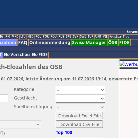
Servert
TA
JPN
MKD
LTU
NED
POL
POR
ROU
RUS
SRB
SVK
SWE
TUR
UKR
VIE
FontSize:11pt
ozahlen
FAQ
Onlineanmeldung
Swiss-Manager
ÖSB
FIDE
T
Elo Vorschau
Elo FIDE
ch-Elozahlen des ÖSB
 01.07.2026, letzte Änderung am 11.07.2026 13:14, gewertete P
Kategorie
Geschlecht
Spielberechtigung
Top 100
UT)