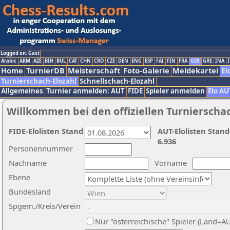
Logged on: Gast
Arabic
ARM
AZE
BIH
BUL
CAT
CHN
CRO
CZE
DEN
ENG
ESP
FAI
FIN
FRA
GER
GRE
INA
I
Home
TurnierDB
Meisterschaft
Foto-Galerie
Meldekartei
El
Turnierschach-Elozahl
Schnellschach-Elozahl
Allgemeines
Turnier anmelden: AUT
FIDE
Spieler anmelden
Elo AU
Willkommen bei den offiziellen Turnierscha
FIDE-Elolisten Stand
AUT-Elolisten Stand
6.936
Personennummer
Nachname
Vorname
Ebene
Bundesland
Spgem./Kreis/Verein
Nur "österreichische" Spieler (Land=A