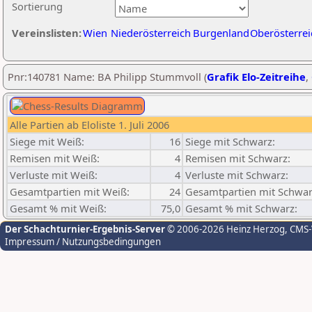
Sortierung
Vereinslisten:
Wien
Niederösterreich
Burgenland
Oberösterrei
Pnr:140781 Name: BA Philipp Stummvoll (
Grafik Elo-Zeitreihe
,
Alle Partien ab Eloliste 1. Juli 2006
Siege mit Weiß:
16
Siege mit Schwarz:
Remisen mit Weiß:
4
Remisen mit Schwarz:
Verluste mit Weiß:
4
Verluste mit Schwarz:
Gesamtpartien mit Weiß:
24
Gesamtpartien mit Schwar
Gesamt % mit Weiß:
75,0
Gesamt % mit Schwarz:
Der Schachturnier-Ergebnis-Server
© 2006-2026 Heinz Herzog
, CMS
Impressum / Nutzungsbedingungen