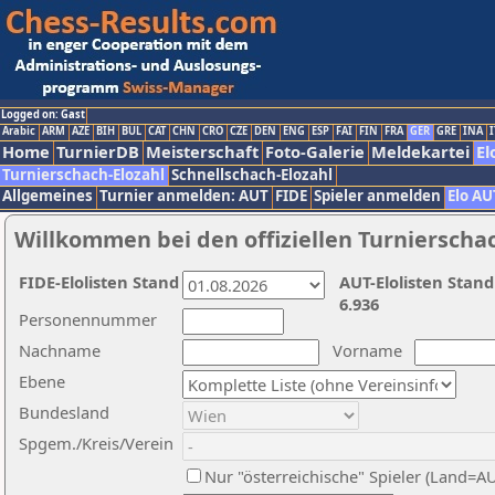
Logged on: Gast
Arabic
ARM
AZE
BIH
BUL
CAT
CHN
CRO
CZE
DEN
ENG
ESP
FAI
FIN
FRA
GER
GRE
INA
I
Home
TurnierDB
Meisterschaft
Foto-Galerie
Meldekartei
El
Turnierschach-Elozahl
Schnellschach-Elozahl
Allgemeines
Turnier anmelden: AUT
FIDE
Spieler anmelden
Elo AU
Willkommen bei den offiziellen Turnierscha
FIDE-Elolisten Stand
AUT-Elolisten Stand
6.936
Personennummer
Nachname
Vorname
Ebene
Bundesland
Spgem./Kreis/Verein
Nur "österreichische" Spieler (Land=A