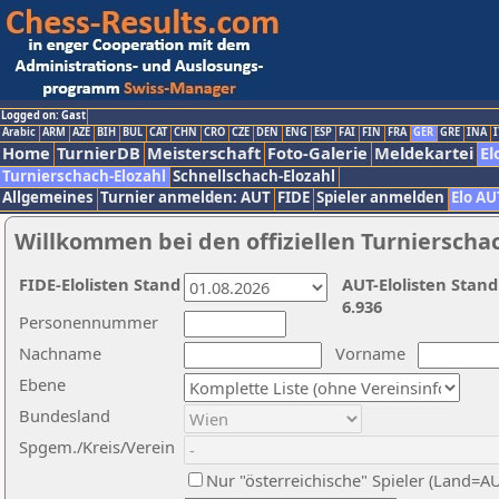
Logged on: Gast
Arabic
ARM
AZE
BIH
BUL
CAT
CHN
CRO
CZE
DEN
ENG
ESP
FAI
FIN
FRA
GER
GRE
INA
I
Home
TurnierDB
Meisterschaft
Foto-Galerie
Meldekartei
El
Turnierschach-Elozahl
Schnellschach-Elozahl
Allgemeines
Turnier anmelden: AUT
FIDE
Spieler anmelden
Elo AU
Willkommen bei den offiziellen Turnierscha
FIDE-Elolisten Stand
AUT-Elolisten Stand
6.936
Personennummer
Nachname
Vorname
Ebene
Bundesland
Spgem./Kreis/Verein
Nur "österreichische" Spieler (Land=A