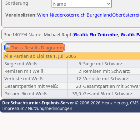
Sortierung
Vereinslisten:
Wien
Niederösterreich
Burgenland
Oberösterrei
Pnr:140194 Name: Michael Rapf (
Grafik Elo-Zeitreihe
,
Grafik Pa
Alle Partien ab Eloliste 1. Juli 2006
Siege mit Weiß:
6
Siege mit Schwarz:
Remisen mit Weiß:
2
Remisen mit Schwarz:
Verluste mit Weiß:
12
Verluste mit Schwarz:
Gesamtpartien mit Weiß:
20
Gesamtpartien mit Schwar
Gesamt % mit Weiß:
35,0
Gesamt % mit Schwarz:
Der Schachturnier-Ergebnis-Server
© 2006-2026 Heinz Herzog
, CMS
Impressum / Nutzungsbedingungen