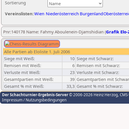
Sortierung
Vereinslisten:
Wien
Niederösterreich
Burgenland
Oberösterrei
Pnr:140178 Name: Fahmy Aboulenein-Djamshidian (
Grafik Elo-
Alle Partien ab Eloliste 1. Juli 2006
Siege mit Weiß:
10
Siege mit Schwarz:
Remisen mit Weiß:
6
Remisen mit Schwarz:
Verluste mit Weiß:
23
Verluste mit Schwarz:
Gesamtpartien mit Weiß:
39
Gesamtpartien mit Schwar
Gesamt % mit Weiß:
33,3
Gesamt % mit Schwarz:
Der Schachturnier-Ergebnis-Server
© 2006-2026 Heinz Herzog
, CMS
Impressum / Nutzungsbedingungen