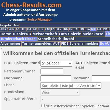
Logged on: Gast
Arabic
ARM
AZE
BIH
BUL
CAT
CHN
CRO
CZE
DEN
ENG
ESP
FAI
FIN
FRA
GER
GRE
INA
I
Home
TurnierDB
Meisterschaft
Foto-Galerie
Meldekartei
El
Turnierschach-Elozahl
Schnellschach-Elozahl
Allgemeines
Turnier anmelden: AUT
FIDE
Spieler anmelden
Elo AU
Willkommen bei den offiziellen Turnierscha
FIDE-Elolisten Stand
AUT-Elolisten Stand
6.936
Personennummer
Nachname
Vorname
Ebene
Bundesland
Spgem./Kreis/Verein
Nur "österreichische" Spieler (Land=A