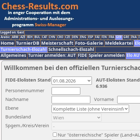
Logged on: Gast
Arabic
ARM
AZE
BIH
BUL
CAT
CHN
CRO
CZE
DEN
ENG
ESP
FAI
FIN
FRA
GER
GRE
INA
I
Home
TurnierDB
Meisterschaft
Foto-Galerie
Meldekartei
El
Turnierschach-Elozahl
Schnellschach-Elozahl
Allgemeines
Turnier anmelden: AUT
FIDE
Spieler anmelden
Elo AU
Willkommen bei den offiziellen Turnierscha
FIDE-Elolisten Stand
AUT-Elolisten Stand
6.936
Personennummer
Nachname
Vorname
Ebene
Bundesland
Spgem./Kreis/Verein
Nur "österreichische" Spieler (Land=A