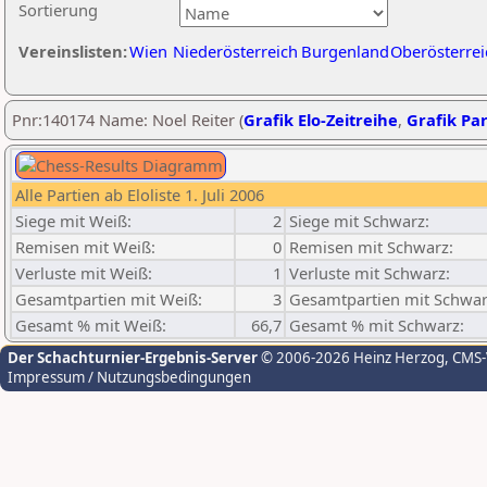
Sortierung
Vereinslisten:
Wien
Niederösterreich
Burgenland
Oberösterrei
Pnr:140174 Name: Noel Reiter (
Grafik Elo-Zeitreihe
,
Grafik Par
Alle Partien ab Eloliste 1. Juli 2006
Siege mit Weiß:
2
Siege mit Schwarz:
Remisen mit Weiß:
0
Remisen mit Schwarz:
Verluste mit Weiß:
1
Verluste mit Schwarz:
Gesamtpartien mit Weiß:
3
Gesamtpartien mit Schwar
Gesamt % mit Weiß:
66,7
Gesamt % mit Schwarz:
Der Schachturnier-Ergebnis-Server
© 2006-2026 Heinz Herzog
, CMS
Impressum / Nutzungsbedingungen