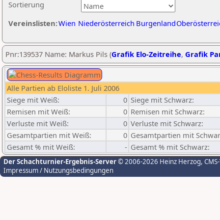
Sortierung
Vereinslisten:
Wien
Niederösterreich
Burgenland
Oberösterrei
Pnr:139537 Name: Markus Pils (
Grafik Elo-Zeitreihe
,
Grafik Par
Alle Partien ab Eloliste 1. Juli 2006
Siege mit Weiß:
0
Siege mit Schwarz:
Remisen mit Weiß:
0
Remisen mit Schwarz:
Verluste mit Weiß:
0
Verluste mit Schwarz:
Gesamtpartien mit Weiß:
0
Gesamtpartien mit Schwar
Gesamt % mit Weiß:
-
Gesamt % mit Schwarz:
Der Schachturnier-Ergebnis-Server
© 2006-2026 Heinz Herzog
, CMS
Impressum / Nutzungsbedingungen