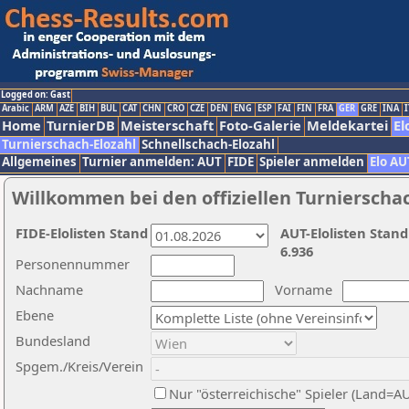
Logged on: Gast
Arabic
ARM
AZE
BIH
BUL
CAT
CHN
CRO
CZE
DEN
ENG
ESP
FAI
FIN
FRA
GER
GRE
INA
I
Home
TurnierDB
Meisterschaft
Foto-Galerie
Meldekartei
El
Turnierschach-Elozahl
Schnellschach-Elozahl
Allgemeines
Turnier anmelden: AUT
FIDE
Spieler anmelden
Elo AU
Willkommen bei den offiziellen Turnierscha
FIDE-Elolisten Stand
AUT-Elolisten Stand
6.936
Personennummer
Nachname
Vorname
Ebene
Bundesland
Spgem./Kreis/Verein
Nur "österreichische" Spieler (Land=A