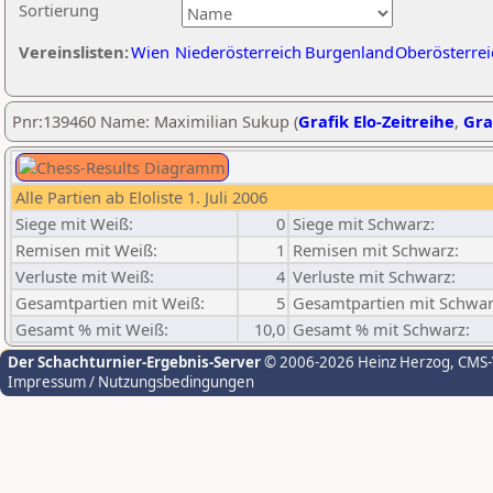
Sortierung
Vereinslisten:
Wien
Niederösterreich
Burgenland
Oberösterrei
Pnr:139460 Name: Maximilian Sukup (
Grafik Elo-Zeitreihe
,
Gra
Alle Partien ab Eloliste 1. Juli 2006
Siege mit Weiß:
0
Siege mit Schwarz:
Remisen mit Weiß:
1
Remisen mit Schwarz:
Verluste mit Weiß:
4
Verluste mit Schwarz:
Gesamtpartien mit Weiß:
5
Gesamtpartien mit Schwar
Gesamt % mit Weiß:
10,0
Gesamt % mit Schwarz:
Der Schachturnier-Ergebnis-Server
© 2006-2026 Heinz Herzog
, CMS
Impressum / Nutzungsbedingungen