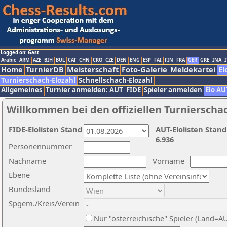
Logged on: Gast
Arabic
ARM
AZE
BIH
BUL
CAT
CHN
CRO
CZE
DEN
ENG
ESP
FAI
FIN
FRA
GER
GRE
INA
I
Home
TurnierDB
Meisterschaft
Foto-Galerie
Meldekartei
El
Turnierschach-Elozahl
Schnellschach-Elozahl
Allgemeines
Turnier anmelden: AUT
FIDE
Spieler anmelden
Elo AU
Willkommen bei den offiziellen Turnierscha
FIDE-Elolisten Stand
AUT-Elolisten Stand
6.936
Personennummer
Nachname
Vorname
Ebene
Bundesland
Spgem./Kreis/Verein
Nur "österreichische" Spieler (Land=A