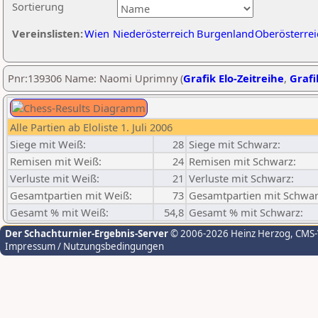
Sortierung
Vereinslisten:
Wien
Niederösterreich
Burgenland
Oberösterrei
Pnr:139306 Name: Naomi Uprimny (
Grafik Elo-Zeitreihe
,
Grafi
Alle Partien ab Eloliste 1. Juli 2006
Siege mit Weiß:
28
Siege mit Schwarz:
Remisen mit Weiß:
24
Remisen mit Schwarz:
Verluste mit Weiß:
21
Verluste mit Schwarz:
Gesamtpartien mit Weiß:
73
Gesamtpartien mit Schwar
Gesamt % mit Weiß:
54,8
Gesamt % mit Schwarz:
Der Schachturnier-Ergebnis-Server
© 2006-2026 Heinz Herzog
, CMS
Impressum / Nutzungsbedingungen