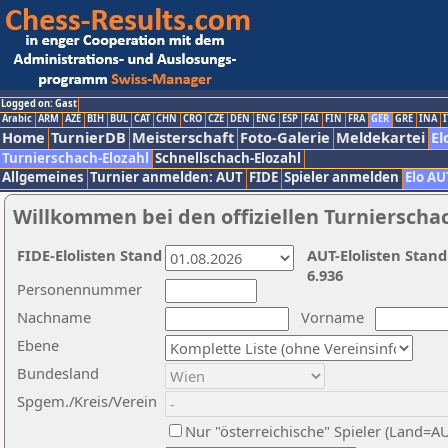
Logged on: Gast
Arabic
ARM
AZE
BIH
BUL
CAT
CHN
CRO
CZE
DEN
ENG
ESP
FAI
FIN
FRA
GER
GRE
INA
I
Home
TurnierDB
Meisterschaft
Foto-Galerie
Meldekartei
El
Turnierschach-Elozahl
Schnellschach-Elozahl
Allgemeines
Turnier anmelden: AUT
FIDE
Spieler anmelden
Elo AU
Willkommen bei den offiziellen Turnierscha
FIDE-Elolisten Stand
AUT-Elolisten Stand
6.936
Personennummer
Nachname
Vorname
Ebene
Bundesland
Spgem./Kreis/Verein
Nur "österreichische" Spieler (Land=A