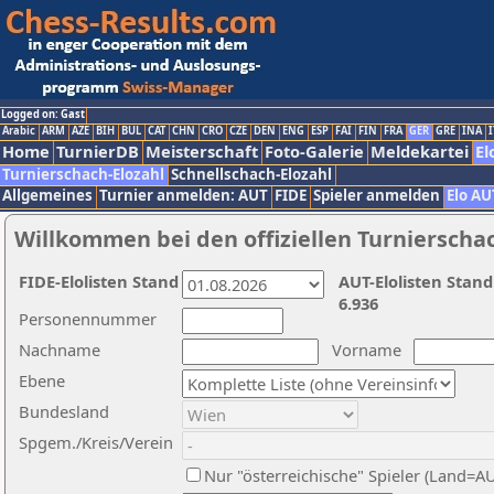
Logged on: Gast
Arabic
ARM
AZE
BIH
BUL
CAT
CHN
CRO
CZE
DEN
ENG
ESP
FAI
FIN
FRA
GER
GRE
INA
I
Home
TurnierDB
Meisterschaft
Foto-Galerie
Meldekartei
El
Turnierschach-Elozahl
Schnellschach-Elozahl
Allgemeines
Turnier anmelden: AUT
FIDE
Spieler anmelden
Elo AU
Willkommen bei den offiziellen Turnierscha
FIDE-Elolisten Stand
AUT-Elolisten Stand
6.936
Personennummer
Nachname
Vorname
Ebene
Bundesland
Spgem./Kreis/Verein
Nur "österreichische" Spieler (Land=A