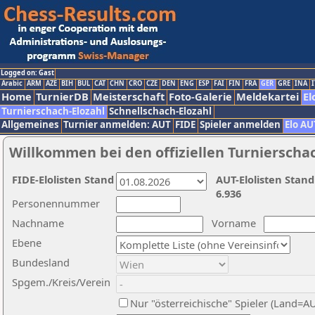
Logged on: Gast
Arabic
ARM
AZE
BIH
BUL
CAT
CHN
CRO
CZE
DEN
ENG
ESP
FAI
FIN
FRA
GER
GRE
INA
I
Home
TurnierDB
Meisterschaft
Foto-Galerie
Meldekartei
El
Turnierschach-Elozahl
Schnellschach-Elozahl
Allgemeines
Turnier anmelden: AUT
FIDE
Spieler anmelden
Elo AU
Willkommen bei den offiziellen Turnierscha
FIDE-Elolisten Stand
AUT-Elolisten Stand
6.936
Personennummer
Nachname
Vorname
Ebene
Bundesland
Spgem./Kreis/Verein
Nur "österreichische" Spieler (Land=A