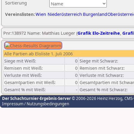
Sortierung
Vereinslisten:
Wien
Niederösterreich
Burgenland
Oberösterrei
Pnr:138972 Name: Matthias Lueger (
Grafik Elo-Zeitreihe
,
Grafi
Alle Partien ab Eloliste 1. Juli 2006
Siege mit Weiß:
0
Siege mit Schwarz:
Remisen mit Weiß:
0
Remisen mit Schwarz:
Verluste mit Weiß:
0
Verluste mit Schwarz:
Gesamtpartien mit Weiß:
0
Gesamtpartien mit Schwar
Gesamt % mit Weiß:
-
Gesamt % mit Schwarz:
Der Schachturnier-Ergebnis-Server
© 2006-2026 Heinz Herzog
, CMS
Impressum / Nutzungsbedingungen