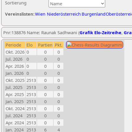
Sortierung
Vereinslisten:
Wien
Niederösterreich
Burgenland
Oberösterrei
Pnr:138876 Name: Raunak Sadhwani (
Grafik Elo-Zeitreihe
,
Graf
Periode
Elo
Partien
Pkt.
Okt. 2026
0
0
0
Jul. 2026
0
0
0
Apr. 2026
0
0
0
Jan. 2026
0
0
0
Okt. 2025
2513
0
0
Jul. 2025
2513
0
0
Apr. 2025
2513
0
0
Jan. 2025
2513
0
0
Okt. 2024
2513
0
0
Jul. 2024
2513
0
0
Apr. 2024
2513
0
0
Jan. 2024
2513
6
4