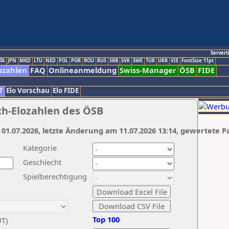
Servert
TA
JPN
MKD
LTU
NED
POL
POR
ROU
RUS
SRB
SVK
SWE
TUR
UKR
VIE
FontSize:11pt
ozahlen
FAQ
Onlineanmeldung
Swiss-Manager
ÖSB
FIDE
T
Elo Vorschau
Elo FIDE
ch-Elozahlen des ÖSB
 01.07.2026, letzte Änderung am 11.07.2026 13:14, gewertete P
Kategorie
Geschlecht
Spielberechtigung
Top 100
UT)