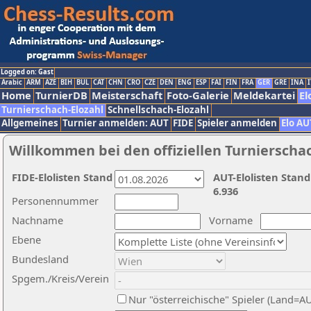
Logged on: Gast
Arabic
ARM
AZE
BIH
BUL
CAT
CHN
CRO
CZE
DEN
ENG
ESP
FAI
FIN
FRA
GER
GRE
INA
I
Home
TurnierDB
Meisterschaft
Foto-Galerie
Meldekartei
El
Turnierschach-Elozahl
Schnellschach-Elozahl
Allgemeines
Turnier anmelden: AUT
FIDE
Spieler anmelden
Elo AU
Willkommen bei den offiziellen Turnierscha
FIDE-Elolisten Stand
AUT-Elolisten Stand
6.936
Personennummer
Nachname
Vorname
Ebene
Bundesland
Spgem./Kreis/Verein
Nur "österreichische" Spieler (Land=A