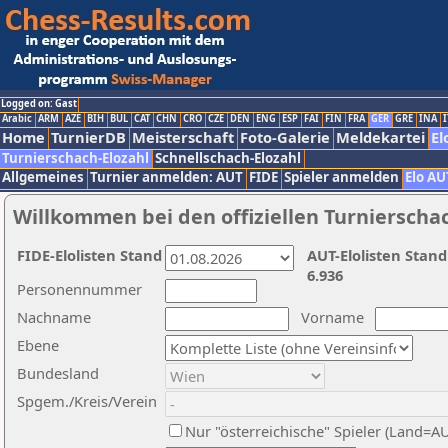
Logged on: Gast
Arabic
ARM
AZE
BIH
BUL
CAT
CHN
CRO
CZE
DEN
ENG
ESP
FAI
FIN
FRA
GER
GRE
INA
I
Home
TurnierDB
Meisterschaft
Foto-Galerie
Meldekartei
El
Turnierschach-Elozahl
Schnellschach-Elozahl
Allgemeines
Turnier anmelden: AUT
FIDE
Spieler anmelden
Elo AU
Willkommen bei den offiziellen Turnierscha
FIDE-Elolisten Stand
AUT-Elolisten Stand
6.936
Personennummer
Nachname
Vorname
Ebene
Bundesland
Spgem./Kreis/Verein
Nur "österreichische" Spieler (Land=A