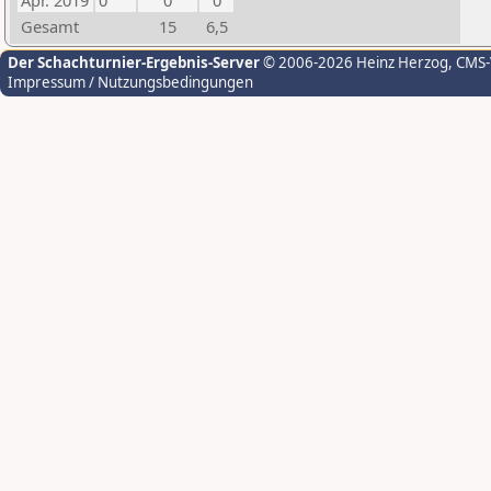
Apr. 2019
0
0
0
Gesamt
15
6,5
Der Schachturnier-Ergebnis-Server
© 2006-2026 Heinz Herzog
, CMS
Impressum / Nutzungsbedingungen